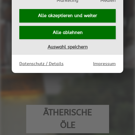
Marketing
Medien
Alle akzeptieren und
weiter
SCHNAPS
Alle ablehnen
Auswahl speichern
Datenschutz / Details
Impressum
ÄTHERISCHE
ÖLE