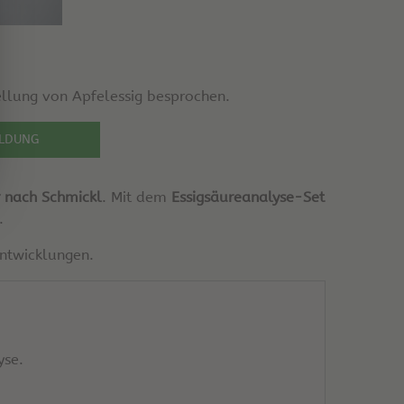
ellung von Apfelessig besprochen.
LDUNG
r nach Schmickl
. Mit dem
Essigsäureanalyse-Set
.
ntwicklungen.
yse.