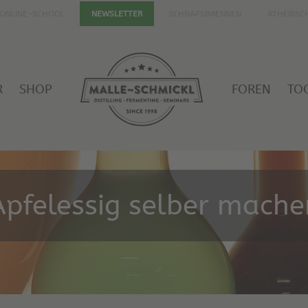
ONLINE-SCHOOL
SCHNAPSBRENNEN
ÄTHERISC
NEWSLETTER
R
SHOP
FOREN
TO
Apfelessig selber mache