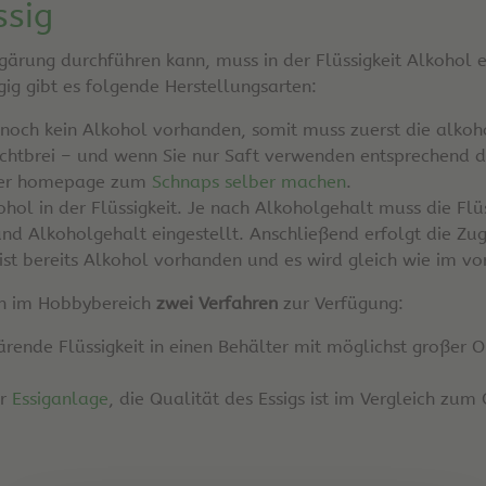
ssig
gärung durchführen kann, muss in der Flüssigkeit Alkohol
g gibt es folgende Herstellungsarten:
st noch kein Alkohol vorhanden, somit muss zuerst die alko
uchtbrei – und wenn Sie nur Saft verwenden entsprechend de
serer homepage zum
Schnaps selber machen
.
lkohol in der Flüssigkeit. Je nach Alkoholgehalt muss die F
nd Alkoholgehalt eingestellt. Anschließend erfolgt die Zug
ist bereits Alkohol vorhanden und es wird gleich wie im 
en im Hobbybereich
zwei Verfahren
zur Verfügung:
ärende Flüssigkeit in einen Behälter mit möglichst großer 
er
Essiganlage
, die Qualität des Essigs ist im Vergleich zum