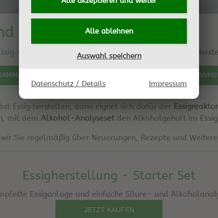
Alle akzeptieren und
weiter
nd Essiganlage
Alle ablehnen
ssig selber machen
wird selbstverständlich auch die Herst
Auswahl speichern
RAMM
TERMINE
ANME
Datenschutz / Details
Impressum
bst Essig herstellen, dann eignet sich dafür der
Essigreakto
en, mit dem
Alkohol-Analyseset
den Alkoholgehalt im Essig
 wir Sie regelmäßig über Neuerungen, Rezepte und Weitere
Essigherstellung - Starter Set
plette Essiganlage und einfache Säure- und Alkoholanal