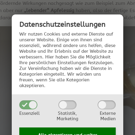
fördernde Wirkungen nachgesagt wie zum Beispiel zum Abn
n aber nur
„lebender“ Apfelessig
haben, also der fertige Es
daran, dass er nach einigen Wochen eine Essigmutter bildet
Datenschutz­einstellungen
Wir nutzen Cookies und externe Dienste auf
unserer Website. Einige von ihnen sind
essenziell, während andere uns helfen, diese
Website und Ihr Erlebnis auf der Website zu
verbessern.
Hier haben Sie die Möglichkeit
Ihre persönlichen Einstellungen festzulegen.
Zur Vereinfachung haben wir die Dienste in
Kategorien eingeteilt. Wir würden uns
freuen, wenn Sie alle Kategorien
akzeptieren.
Essenziell
Statistik,
Externe
Marketing
Medien