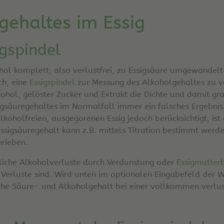
gehaltes im Essig
gspindel
ol komplett, also verlustfrei, zu Essigsäure umgewandelt 
ch, eine
Essigspindel
zur Messung des Alkoholgehaltes zu v
lkohol, gelöster Zucker und Extrakt die Dichte und damit g
ssigsäuregehaltes im Normalfall immer ein falsches Ergebn
koholfreien, ausgegorenen Essig jedoch berücksichtigt, is
Essigsäuregehalt kann z.B. mittels Titration bestimmt wer
rieben.
liche Alkoholverluste durch Verdunstung oder
Essigmutter
erluste sind. Wird unten im optionalen Eingabefeld der Wer
che Säure- und Alkoholgehalt bei einer vollkommen verlust