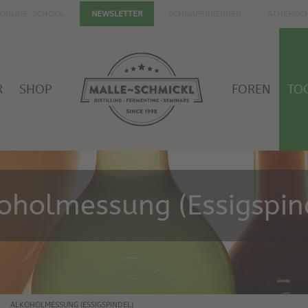
ONLINE-SCHOOL
SCHNAPSBRENNEN
ÄTHERISC
NEWSLETTER
R
SHOP
FOREN
TO
oholmessung (Essigspin
ALKOHOLMESSUNG (ESSIGSPINDEL)