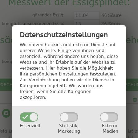
Messwert der Essigspindel:
gärender Essig:
% Säure
komplett ausgegorenen Essig:
% Säure
Datenschutz­einstellungen
sächlicher (titrierter) Säuregeh
Wir nutzen Cookies und externe Dienste auf
unserer Website. Einige von ihnen sind
gärender Essig: *)
% Säure
essenziell, während andere uns helfen, diese
komplett ausgegorenen Essig:
% Säure
Website und Ihr Erlebnis auf der Website zu
verbessern.
Hier haben Sie die Möglichkeit
Ihre persönlichen Einstellungen festzulegen.
Zur Vereinfachung haben wir die Dienste in
Kategorien eingeteilt. Wir würden uns
freuen, wenn Sie alle Kategorien
akzeptieren.
Essenziell
Statistik,
Externe
ld ist leer
Optionales Eingabefeld ist a
Marketing
Medien