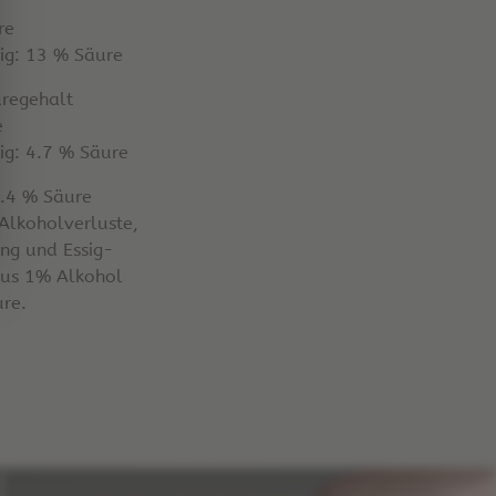
re
ig: 13 % Säure
äuregehalt
e
ig: 4.7 % Säure
3.4 % Säure
Alkoholverluste,
ng und Essig-
aus 1% Alkohol
re.