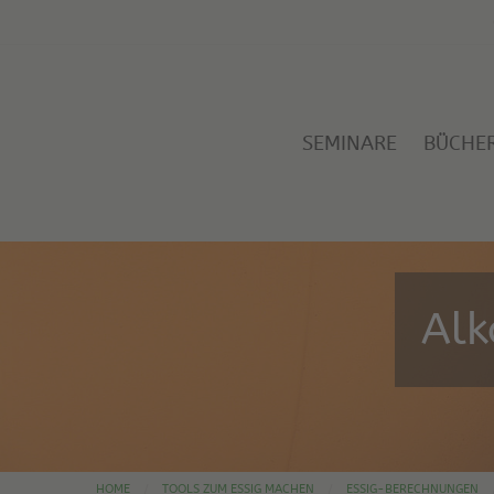
SEMINARE
BÜCHE
Alk
HOME
TOOLS ZUM ESSIG MACHEN
ESSIG-BERECHNUNGEN