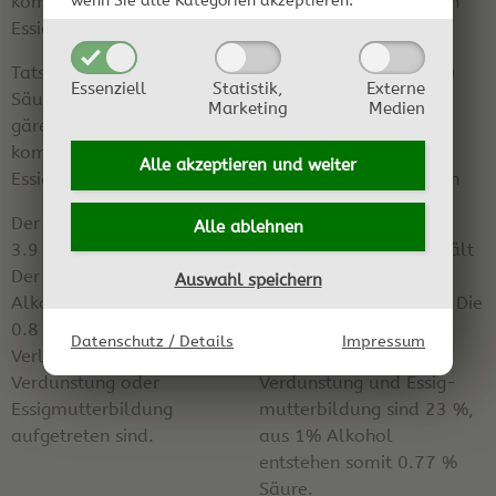
komplett ausgegorenen
komplett ausgegorenen
wenn Sie alle Kategorien akzeptieren.
Essig: 13 % Säure
Essig: 13 % Säure
Tatsächlicher (titrierter)
Tatsächlicher (titrierter)
Essenziell
Statistik,
Externe
Säuregehalt
Säuregehalt
Marketing
Medien
gärender Essig: —
gärender Essig: 3.4 %
komplett ausgegorenen
Säure
Alle akzeptieren und
weiter
Essig: 4.7 % Säure
komplett ausgegorenen
Essig: 4.7 % Säure
Der gärende Essig enthält
Alle ablehnen
3.9 % Säure.
Der gärende Essig enthält
Der maximal mögliche
3.4 % Säure
Auswahl speichern
Alkoholgehalt beträgt
und 0.3 %vol Alkohol. Die
0.8 %vol, sofern keine
Alkoholverluste,
Datenschutz / Details
Impressum
Verluste durch
verursacht durch
Verdunstung oder
Verdunstung und Essig-
Essigmutterbildung
mutterbildung sind 23 %,
aufgetreten sind.
aus 1% Alkohol
entstehen somit 0.77 %
Säure.