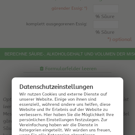
gärender Essig: *)
% Säure
komplett ausgegorenen Essig:
% Säure
*) optional
Formularfelder leeren
Datenschutz­einstellungen
Wir nutzen Cookies und externe Dienste auf
Optionales Eingabefeld ist
Optionales Eingabefeld ist
unserer Website. Einige von ihnen sind
essenziell, während andere uns helfen, diese
leer
ausgefüllt
Website und Ihr Erlebnis auf der Website zu
Messwert der Essigspindel
Messwert der Essigspindel
verbessern.
Hier haben Sie die Möglichkeit Ihre
persönlichen Einstellungen festzulegen.
Zur
gärender Essig: 11.4 %
gärender Essig: 11.4 %
Vereinfachung haben wir die Dienste in
Säure
Säure
Kategorien eingeteilt. Wir würden uns freuen,