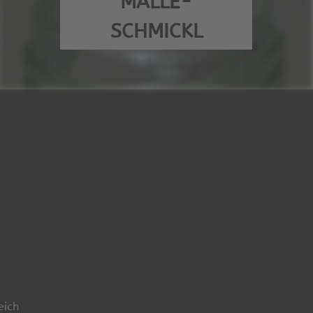
MALLE-
SCHMICKL
eich