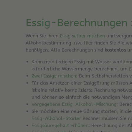
Essig-Berechnungen
Wenn Sie Ihren
Essig selber machen
und vergäre
Alkoholbestimmung usw. Hier finden Sie die wi
benötigen. Alle Berechnungen sind
kostenlos
u
Kann man fertigen Essig mit Wasser verdünn
erforderliche Wassermenge berechnen, um Es
Zwei Essige mischen
: Beim Selbstherstellen 
Für das Ansetzen einer Essiggärung müssen A
ist eine relativ komplizierte Rechnung notw
und können so einfach die notwendigen Men
Vorgegebene Essig-Alkohol-Mischung:
Berec
Sie möchten eine neue Gärung starten, in di
Essig-Alkohol-Starter
Rechner müssen Sie nu
Essigsäuregehalt erhöhen
: Berechnung der A