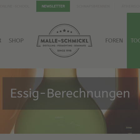
ONLINE-SCHOOL
SCHNAPSBRENNEN
ÄTHERISC
NEWSLETTER
R
SHOP
FOREN
TO
Essig-Berechnungen