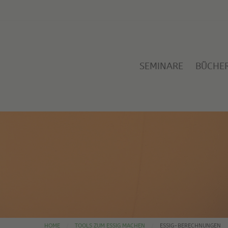
SEMINARE
BÜCHE
HOME
TOOLS ZUM ESSIG MACHEN
ESSIG-BERECHNUNGEN