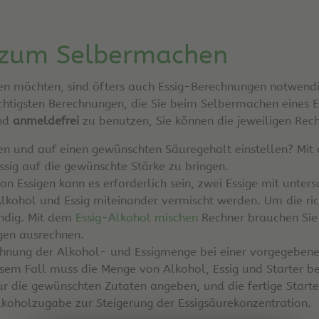
 zum Selbermachen
n möchten, sind öfters auch Essig-Berechnungen notwendig
chtigsten Berechnungen, die Sie beim Selbermachen eines E
nd
anmeldefrei
zu benutzen, Sie können die jeweiligen Rec
en und auf einen gewünschten Säuregehalt einstellen? Mi
sig auf die gewünschte Stärke zu bringen.
von Essigen kann es erforderlich sein, zwei Essige mit unte
lkohol und Essig miteinander vermischt werden. Um die ric
endig. Mit dem
Essig-Alkohol mischen
Rechner brauchen Sie
gen ausrechnen.
hnung der Alkohol- und Essigmenge bei einer vorgegebene
esem Fall muss die Menge von Alkohol, Essig und Starter b
r die gewünschten Zutaten angeben, und die fertige Start
lkoholzugabe zur Steigerung der Essigsäurekonzentration.