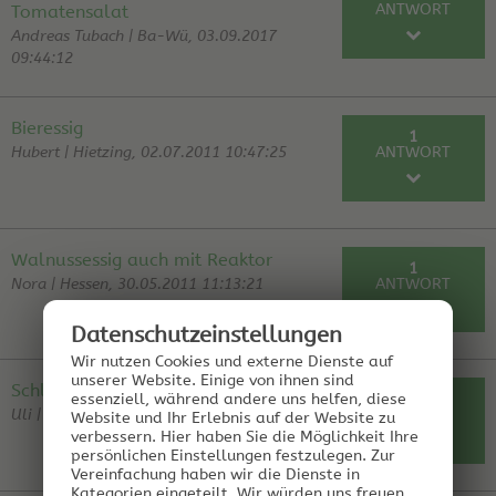
ANTWORT
Tomatensalat
Andreas Tubach | Ba-Wü, 03.09.2017
09:44:12
RE: Balsamico Würzessig für
Sabine |
Tomatensalat
28.03.20
Bieressig
1
Hubert | Hietzing, 02.07.2011 10:47:25
ANTWORT
RE: Bieressig
Udo | 28.03.20
Walnussessig auch mit Reaktor
1
Nora | Hessen, 30.05.2011 11:13:21
ANTWORT
Datenschutz­einstellungen
RE: Walnussessig auch mit Reaktor
Sabine | 03.03.20
Wir nutzen Cookies und externe Dienste auf
unserer Website. Einige von ihnen sind
Schlehenessig mit Essigreaktor
1
essenziell, während andere uns helfen, diese
Uli | DE, 04.05.2011 12:01:02
ANTWORT
Website und Ihr Erlebnis auf der Website zu
verbessern.
Hier haben Sie die Möglichkeit Ihre
persönlichen Einstellungen festzulegen.
Zur
Vereinfachung haben wir die Dienste in
RE: Schlehenessig mit Essigreaktor
Udo | 27.01.20
Kategorien eingeteilt. Wir würden uns freuen,