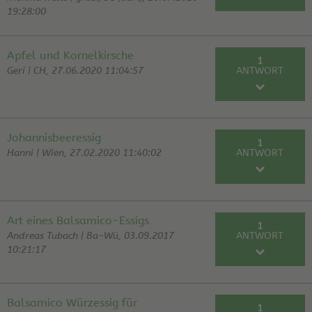
19:28:00
RE: Blaubeeren Essig und Schnaps
Schmickl |
rezept
21.07.20
Apfel und Kornelkirsche
1
Geri | CH, 27.06.2020 11:04:57
ANTWORT
RE: Apfel und Kornelkirsche
helge | 27.06.20
Johannisbeeressig
1
Hanni | Wien, 27.02.2020 11:40:02
ANTWORT
RE: Johannisbeeressig
Peter | 27.02.20
Art eines Balsamico-Essigs
1
Andreas Tubach | Ba-Wü, 03.09.2017
ANTWORT
10:21:17
RE: Art eines Balsamico-Essigs
Peter | 10.12.19
Balsamico Würzessig für
1