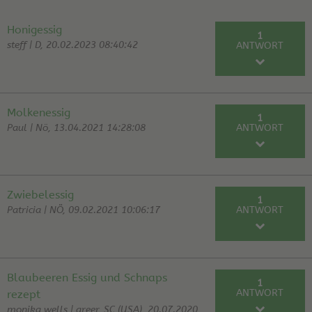
Honigessig
1
steff | D, 20.02.2023 08:40:42
ANTWORT
RE: Honigessig
beMa | 20.02.23
Molkenessig
1
Paul | Nö, 13.04.2021 14:28:08
ANTWORT
RE: Molkenessig
Schmickl | 14.04.21
Zwiebelessig
1
Patricia | NÖ, 09.02.2021 10:06:17
ANTWORT
RE: Zwiebelessig
Helge | 09.02.21
Blaubeeren Essig und Schnaps
1
ANTWORT
rezept
monika wells | greer, SC (USA), 20.07.2020