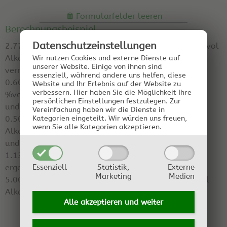
Formularfelder leeren
Berechnungsbeispiel
Datenschutz­einstellungen
2.77 Liter Flüssigkeit I mit 6.50 % Säure und 0.70 %vol
Alkohol
Wir nutzen Cookies und externe Dienste auf
unserer Website. Einige von ihnen sind
vermischt mit
essenziell, während andere uns helfen, diese
0.60 Liter Flüssigkeit II mit 0.20 % Säure und 12.50
Website und Ihr Erlebnis auf der Website zu
verbessern.
Hier haben Sie die Möglichkeit Ihre
%vol Alkohol
persönlichen Einstellungen festzulegen.
Zur
und
Vereinfachung haben wir die Dienste in
0.50 Liter Starter mit 3.70 % Säure und 1.10 %vol
Kategorien eingeteilt. Wir würden uns freuen,
wenn Sie alle Kategorien akzeptieren.
Alkohol
und
1.13 Liter Wasser
Essenziell
Statistik,
Externe
ergeben
Marketing
Medien
5.00 Liter Mischung mit 4.00 % Säure und 2.00 %vol
Alkohol.
Alle akzeptieren und
weiter
Starter:
filtrierter, gärender Essig, ohne
der gallertartigen Schicht, der