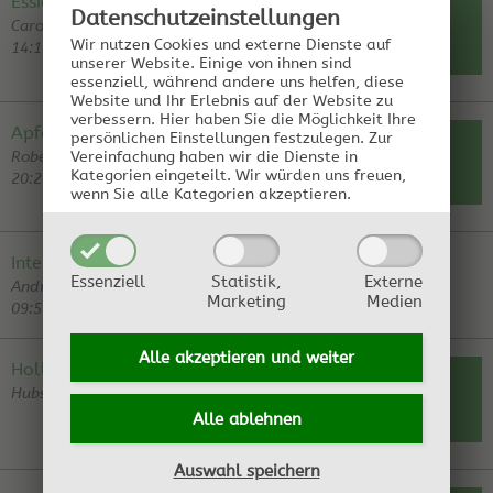
Essigproduktion fortführen
2
Datenschutz­einstellungen
Carola B | Neuhaus am Inn, 05.03.2018
ANTWORT
Wir nutzen Cookies und externe Dienste auf
14:17:58
unserer Website. Einige von ihnen sind
essenziell, während andere uns helfen, diese
Website und Ihr Erlebnis auf der Website zu
RE: Essigproduktion fortführen
Tubi | 24.03.18
verbessern.
Hier haben Sie die Möglichkeit Ihre
RE: Essigproduktion fortführen
Carola B | 29.03.18
Apfelessig wird dunkel im Glas
persönlichen Einstellungen festzulegen.
Zur
2
Robert Masuck | Deutschland, 01.11.2017
ANTWORT
Vereinfachung haben wir die Dienste in
Kategorien eingeteilt. Wir würden uns freuen,
20:26:19
wenn Sie alle Kategorien akzeptieren.
RE: Apfelessig wird dunkel im Glas
Hubert | 03.11.17
RE: Apfelessig wird dunkel im Glas
Tubi | 25.11.17
Interesse an Diskussion
0
Essenziell
Statistik,
Externe
Andreas Tubach | Ba-Wü, 03.09.2017
Antwort
Marketing
Medien
09:57:13
Alle akzeptieren und
weiter
Hollundermaische
1
Hubsi | Jenbach, 14.08.2017 17:49:41
ANTWORT
Alle ablehnen
RE: Hollundermaische
Wolfgang Ciossek | 02.09.17
Auswahl speichern