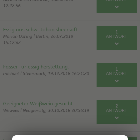
12:22:56
RE: Fragen zum Essigfass aus Ton
Tony | 02.10.19
Essig aus schw. Johanisbeersaft
1
Marion Döring | Berlin, 26.07.2019
ANTWORT
15:12:42
RE: Essig aus schw. Johanisbeersaft
Hubert | 02.10.19
Fässer für essig herstellung.
1
michael | Steiermark, 19.12.2018 16:21:20
ANTWORT
RE: Fässer für essig herstellung.
Hubert | 06.01.19
Geeigneter Weißwein gesucht
2
Wewees | Neugiercity, 30.10.2018 20:56:19
ANTWORT
RE: Geeigneter Weißwein gesucht
Tom | 01.11.18
RE: Geeigneter Weißwein gesucht
Wewees | 07.11.18