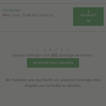
RE: Neu in 2.Aufl. des Essigbuchs der Docs
Schmickl |
hier???
19.01.16
Gärstarter
3
Mike | Tirol, 31.08.2015 23:42:22
ANTWORT
RE: Gärstarter
Klaus | 01.09.15
RE: Gärstarter
Mike | 02.09.15
RE: Gärstarter
Klaus | 02.09.15
4
3
2
1
Derzeit befinden sich
201
Einträge im Forum.
NEUEN BEITRAG ANLEGEN
Wir behalten uns das Recht vor, jederzeit Einträge ohne
Angabe von Gründen zu löschen.