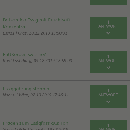
RE: Orangenwein
Schmickl | 24.02.20
RE: Orangenwein
Ewald | 25.02.20
Balsamico Essig mit Fruchtsaft
1
RE: Orangenwein
Schmickl | 25.02.20
ANTWORT
Konzentrat
Essig1 | Graz, 20.12.2019 13:50:31
RE: Balsamico Essig mit Fruchtsaft
Franz |
Konzentrat
20.01.20
Füllkörper, welche?
1
Rudi | salzburg, 09.12.2019 12:59:08
ANTWORT
RE: Füllkörper, welche?
Hans | 09.12.19
Essiggährung stoppen
1
Naomi | Wien, 02.10.2019 17:45:11
ANTWORT
RE: Essiggährung stoppen
Franz | 05.11.19
Fragen zum Essigfass aus Ton
1
Gerard Dirks | Schweiz, 18.08.2019
ANTWORT