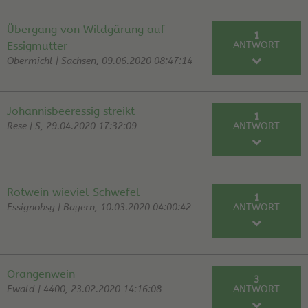
Übergang von Wildgärung auf
1
ANTWORT
Essigmutter
Obermichl | Sachsen, 09.06.2020 08:47:14
RE: Übergang von Wildgärung auf
hans |
Essigmutter
10.07.20
Johannisbeeressig streikt
1
Rese | S, 29.04.2020 17:32:09
ANTWORT
RE: Johannisbeeressig streikt
helge | 29.04.20
Rotwein wieviel Schwefel
1
Essignobsy | Bayern, 10.03.2020 04:00:42
ANTWORT
RE: Rotwein wieviel Schwefel
Hubert | 10.03.20
Orangenwein
3
Ewald | 4400, 23.02.2020 14:16:08
ANTWORT