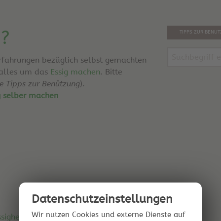
g?
TIPPS ZUR BENU
Erfahrungen bezüglich selbst gemachten
 alles um das
Essig machen
. Bitte
he Tipps zur Benützung
).
g selber machen
Datenschutz­einstellungen
Wir nutzen Cookies und externe Dienste auf
ssigherstellung haben