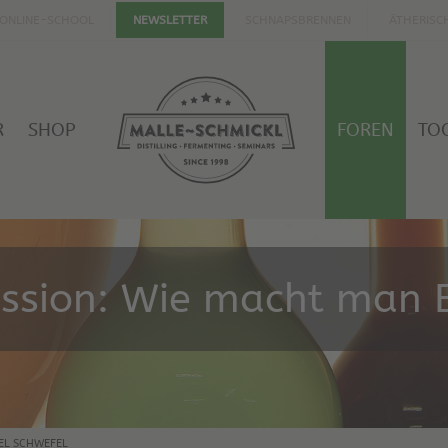
ONLINE-SCHOOL
SCHNAPSBRENNEN
ÄTHERISC
NEWSLETTER
R
SHOP
FOREN
TO
ussion: Wie macht man E
EL SCHWEFEL