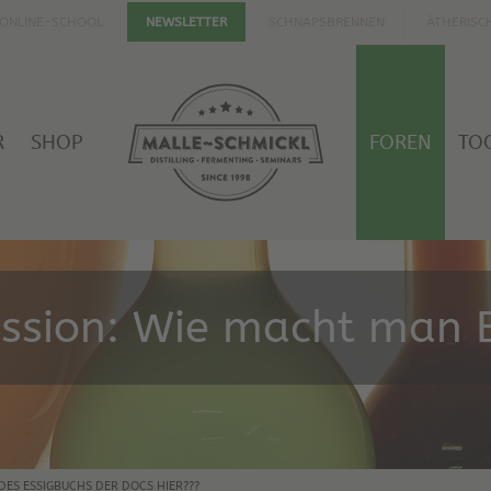
ONLINE-SCHOOL
SCHNAPSBRENNEN
ÄTHERISC
NEWSLETTER
R
SHOP
FOREN
TO
ussion: Wie macht man E
 DES ESSIGBUCHS DER DOCS HIER???