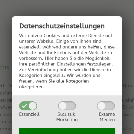
Datenschutz­einstellungen
Wir nutzen Cookies und externe Dienste auf
unserer Website. Einige von ihnen sind
essenziell, während andere uns helfen, diese
Website und Ihr Erlebnis auf der Website zu
verbessern.
Hier haben Sie die Möglichkeit
Ihre persönlichen Einstellungen festzulegen.
chs der Docs hier???
Zur Vereinfachung haben wir die Dienste in
Kategorien eingeteilt. Wir würden uns
freuen, wenn Sie alle Kategorien
. Das Kapitel "Essig selbst herstellen" wurde komplett ne
akzeptieren.
erfahren.
gen hinzugekommen, die traditionelle Methode und die ein
h/Geschmack und Aussehen auch guter Essig gelingt, für An
Essenziell
Statistik,
Externe
 gute Resultate erreichen möchten. Beim Fesselverfahren 
Marketing
Medien
llen zu können.
Aromapackung" zusätzlich knapp 40 Rezepturen für das Fess