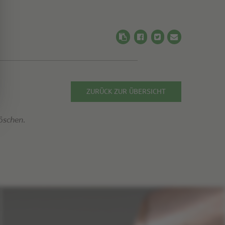
ZURÜCK ZUR ÜBERSICHT
öschen.