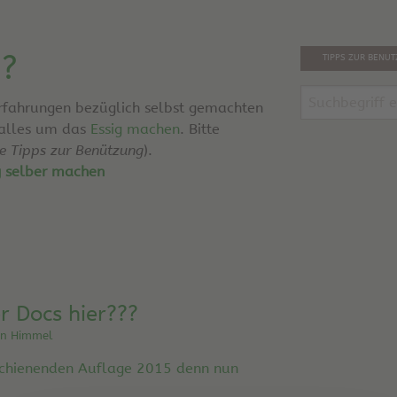
g?
TIPPS ZUR BENU
Erfahrungen bezüglich selbst gemachten
 alles um das
Essig machen
. Bitte
he Tipps zur Benützung
).
g selber machen
r Docs hier???
ein Himmel
rschienenden Auflage 2015 denn nun