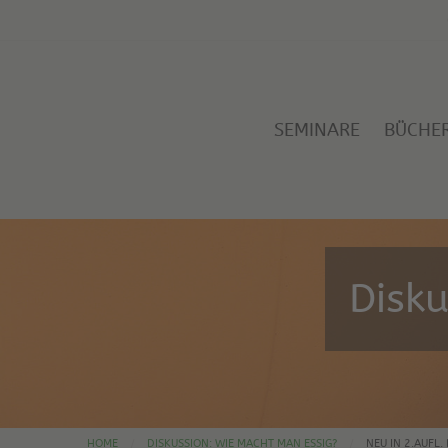
SEMINARE
BÜCHE
Disk
HOME
DISKUSSION: WIE MACHT MAN ESSIG?
NEU IN 2.AUFL.