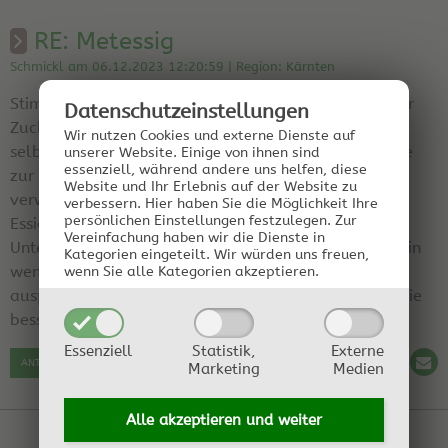
RE: Metessig
Schmickl am 06.12.2023 12:20:59 | Region: Kärnten
Stimmt, der süße Geschmack, oder besser gesagt der
Datenschutz­einstellungen
Zuckergehalt, hat an sich nichts mit der Essiggärung
Wir nutzen Cookies und externe Dienste auf
selbst zu tun. Die braucht keinen Zucker wie die Hefe
unserer Website. Einige von ihnen sind
essenziell, während andere uns helfen, diese
zur Herstellung von Alkohol. Ob Sie jetzt süßen Met
Website und Ihr Erlebnis auf der Website zu
verwenden oder den Zucker (Honig) nach der
verbessern.
Hier haben Sie die Möglichkeit Ihre
persönlichen Einstellungen festzulegen.
Zur
Essiggärung hinzugeben, macht eigentlich keinen
Vereinfachung haben wir die Dienste in
Unterschied. Natürlich kann das Ergebnis trotzdem ein
Kategorien eingeteilt. Wir würden uns freuen,
wenig anders schmecken, daher mein Tipp, beides
wenn Sie alle Kategorien akzeptieren.
ausprobieren und dann entscheiden welche für Sie die
bessere Variante ist.
Essenziell
Statistik,
Externe
ANTWORT SCHREIBEN
Marketing
Medien
Alle akzeptieren und
weiter