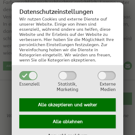
Farbumschlag noch schlechter ersichtlich. Lampe unter
den Rundkolben stellen, mit Licht von unten ist eine
Datenschutz­einstellungen
Veränderung der Farbe der Flüssigkeit besser erkennbar.
Wir nutzen Cookies und externe Dienste auf
In eine Probe mit Absicht zu viel Natronlauge schütten,
unserer Website. Einige von ihnen sind
essenziell, während andere uns helfen, diese
damit man zumindest weiß wie die Farbe
Website und Ihr Erlebnis auf der Website zu
schlussendlich aussehen soll. Manche Rottöne (Rotwein)
verbessern.
Hier haben Sie die Möglichkeit Ihre
persönlichen Einstellungen festzulegen.
Zur
werden genau am Umschlagpunkt grau bevor sie
Vereinfachung haben wir die Dienste in
wieder dunkel werden.
Kategorien eingeteilt. Wir würden uns freuen,
wenn Sie alle Kategorien akzeptieren.
ANTWORT SCHREIBEN
Essenziell
Statistik,
Externe
Marketing
Medien
ZURÜCK ZUR ÜBERSICHT
Alle akzeptieren und
weiter
Wir behalten uns das Recht vor, jederzeit Einträge ohne
Alle ablehnen
Angabe von Gründen zu löschen.