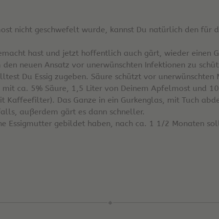
st nicht geschwefelt wurde, kannst Du natürlich den für d
macht hast und jetzt hoffentlich auch gärt, wieder einen 
en neuen Ansatz vor unerwünschten Infektionen zu schütze
lltest Du Essig zugeben. Säure schützt vor unerwünschten 
sig mit ca. 5% Säure, 1,5 Liter von Deinem Apfelmost und 100
t mit Kaffeefilter). Das Ganze in ein Gurkenglas, mit Tuch a
falls, außerdem gärt es dann schneller.
ne Essigmutter gebildet haben, nach ca. 1 1/2 Monaten soll