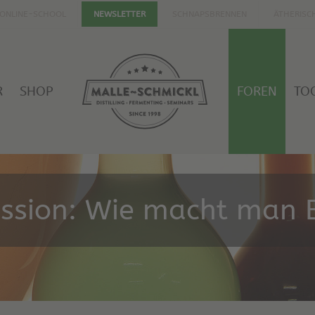
ONLINE-SCHOOL
SCHNAPSBRENNEN
ÄTHERISC
NEWSLETTER
R
SHOP
FOREN
TO
ussion: Wie macht man E