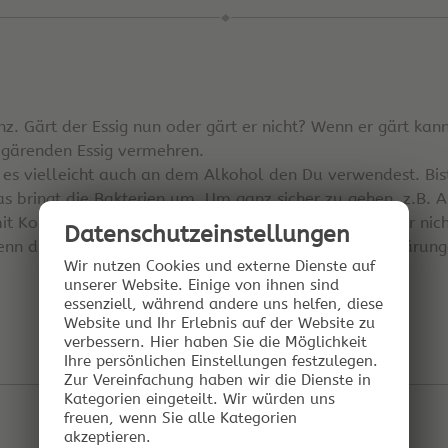
anz. Gärt der Essig nun oder gärt er nicht? Wenn er gärt k
 gärenden Essig vermehren.
 es vielleicht auch an dem Alkohol den Du verwendest. Bist
s bringt die Bakterien um. Um ganz sicher zu gehen, z.B. A
mit Korn aus Supermarkt vermischen. Der Korn ist sicher nic
Datenschutz­einstellungen
Wenn die fehlen kommt es auch oft zu schleppenden Gärung
Wir nutzen Cookies und externe Dienste auf
unserer Website. Einige von ihnen sind
essenziell, während andere uns helfen, diese
Website und Ihr Erlebnis auf der Website zu
verbessern.
Hier haben Sie die Möglichkeit
Ihre persönlichen Einstellungen festzulegen.
Zur Vereinfachung haben wir die Dienste in
Kategorien eingeteilt. Wir würden uns
freuen, wenn Sie alle Kategorien
akzeptieren.