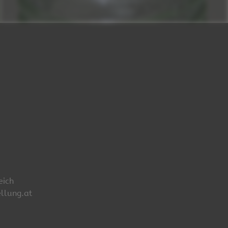
eich
llung.at