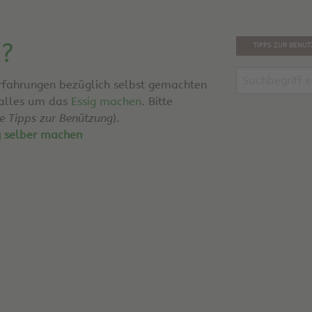
g?
TIPPS ZUR BENU
Erfahrungen bezüglich selbst gemachten
 alles um das
Essig machen
. Bitte
he Tipps zur Benützung
).
g selber machen