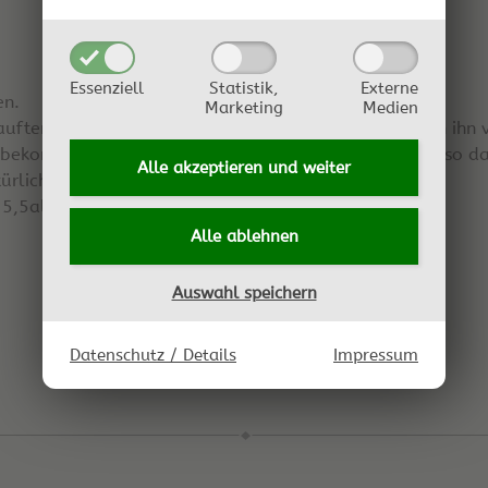
Essenziell
Statistik,
Externe
en.
Marketing
Medien
kauften Mutter wo es schon lange gebraucht hat bis ich ihn
bekommen nun ists mit dem zweiten Gärstarter auch so da
Alle akzeptieren und
weiter
ürlicher Apfelmost wieder nichts wird.
 5,5alk.
Alle ablehnen
Auswahl speichern
Datenschutz / Details
Impressum