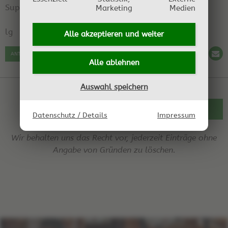
Super danke für die schnelle Info :)
Marketing
Medien
lg
Alle akzeptieren und
weiter
ANTWORT SCHREIBEN
Alle ablehnen
Auswahl speichern
ZURÜCK ZUR ÜBERSICHT
Datenschutz / Details
Impressum
Wir behalten uns das Recht vor, jederzeit Einträge ohne
Angabe von Gründen zu löschen.