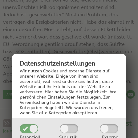
unerwünschten Mikroorganismen enthalten sind.
Jedoch ist "geschwefelter" Most ein Problem, das
vertragen die Essigbakterien nicht. Habe das einmal mit
einem gekauften Most erlebt, auf dessen Etikett leider
nicht vermerkt war, dass geschwefelt wurde (müsste lt.
EU-Verordnung eigentlich drauf stehen, dass Sulfite
bzw. SO2 enthalten). Geschwefelte (Obst)weine vor der
Gärung entschwefeln, z.B. mit 3%'iger
Datenschutz­einstellungen
Wasserstoffperoxidlösung zum Mundgurgeln aus der
Wir nutzen Cookies und externe Dienste auf
Apotheke (Menge habe ich jetzt nicht im Kopf, steht
unserer Website. Einige von ihnen sind
aber im Buch) oder elends langes schäumendes Mixen.
essenziell, während andere uns helfen, diese
Website und Ihr Erlebnis auf der Website zu
verbessern.
Hier haben Sie die Möglichkeit Ihre
ANTWORT SCHREIBEN
persönlichen Einstellungen festzulegen.
Zur
Vereinfachung haben wir die Dienste in
Kategorien eingeteilt. Wir würden uns freuen,
wenn Sie alle Kategorien akzeptieren.
RE: Essig aus pasteurisierten Most
joe am 11.03.2016 15:08:05 | Region: wien
Essenziell
Statistik,
Externe