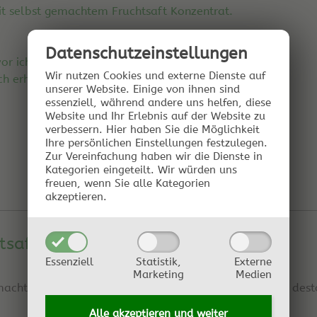
it selbst gemachtem Fruchtsaft Konzentrat.
Datenschutz­einstellungen
or ich es dazu mische?
Wir nutzen Cookies und externe Dienste auf
h erhitzung?
unserer Website. Einige von ihnen sind
essenziell, während andere uns helfen, diese
Website und Ihr Erlebnis auf der Website zu
verbessern.
Hier haben Sie die Möglichkeit
Ihre persönlichen Einstellungen festzulegen.
Zur Vereinfachung haben wir die Dienste in
Kategorien eingeteilt. Wir würden uns
freuen, wenn Sie alle Kategorien
akzeptieren.
tsaft Konzentrat
Essenziell
Statistik,
Externe
Marketing
Medien
macht die Mischung haltbar. Je höher der Säuregehalt, desto
Alle akzeptieren und
weiter