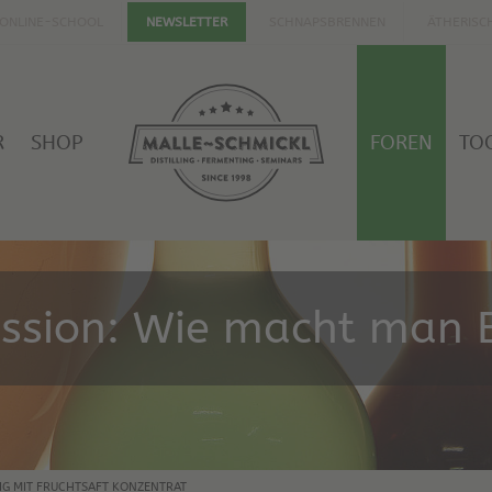
ONLINE-SCHOOL
SCHNAPSBRENNEN
ÄTHERISC
NEWSLETTER
R
SHOP
FOREN
TO
ussion: Wie macht man E
IG MIT FRUCHTSAFT KONZENTRAT