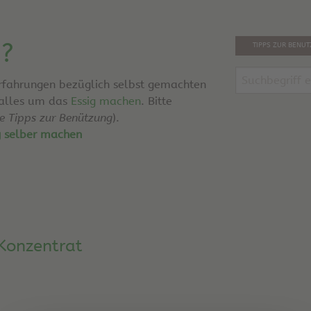
g?
TIPPS ZUR BENU
Erfahrungen bezüglich selbst gemachten
 alles um das
Essig machen
. Bitte
he Tipps zur Benützung
).
g selber machen
 Konzentrat