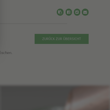
ZURÜCK ZUR ÜBERSICHT
öschen.