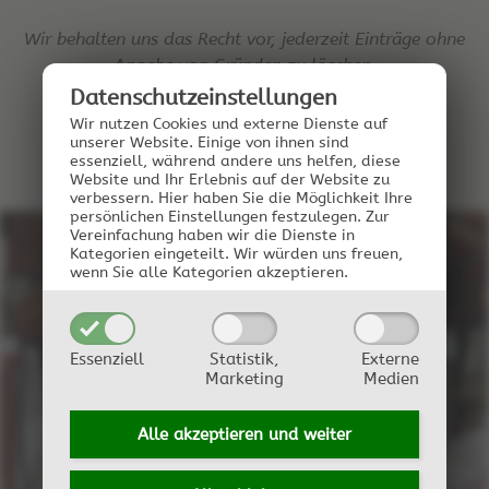
Wir behalten uns das Recht vor, jederzeit Einträge ohne
Angabe von Gründen zu löschen.
Datenschutz­einstellungen
Wir nutzen Cookies und externe Dienste auf
unserer Website. Einige von ihnen sind
essenziell, während andere uns helfen, diese
Website und Ihr Erlebnis auf der Website zu
verbessern.
Hier haben Sie die Möglichkeit Ihre
persönlichen Einstellungen festzulegen.
Zur
Vereinfachung haben wir die Dienste in
Kategorien eingeteilt. Wir würden uns freuen,
wenn Sie alle Kategorien akzeptieren.
Essenziell
Statistik,
Externe
SCHNAPS
Marketing
Medien
Alle akzeptieren und
weiter